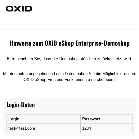
Schnelle Lieferung
Individuelle Beratung
Achsteile
Ersatzteile
Achsteile
Hinweise zum OXID eShop Enterprise-Demoshop
Achsersatzteile für Sicherheit und Komfort auf der Fahrt
Die Konstruktion der Achse bestimmt wie sich das Auto beim
Bitte beachten Sie, dass der Demoshop stündlich zurückgesetzt wird.
Beschleunigen und Bremsen sowie bei der Fahrt um eine Kurve verhält.
Unebene Strecken können den Geradeauslauf des Wagens beeinflussen –
hier kommt die Achse ins Spiel! Sie soll für den Komfort der Passagiere,
Mit den unten angegebenen Login-Daten haben Sie die Möglichkeit unsere
beim Fahren auf wechselhaften Strecken sorgen. Bei OXID eMotors finden
OXID eShop Frontend-Funktionen zu durchstöbern.
Sie Querlenker aus Stahl oder Aluminium und Radlager. Mit diesen
Ersatzteilen können Sie die Sicherheit und den Komfort Ihres Fahrzeuges
langfristig sicherstellen.
Login-Daten
Titel absteigend
Login
Passwort
test@test.com
1234