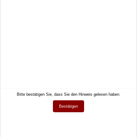
Hilfe
AGB
Links
Datenschutz
Warenkorb
Zahlung und Lieferung
Konto
Widerrufsrecht
Merkzettel
Wie bestellen?
Mein Wunschzettel
Newsletter
Öffentlicher Wunschzettel
Vertrag widerrufen
Meine Downloads
Sprache
Deutsch
Währung
Bitte bestätigen Sie, dass Sie den Hinweis gelesen haben.
EUR
Bestätigen
Newsletter