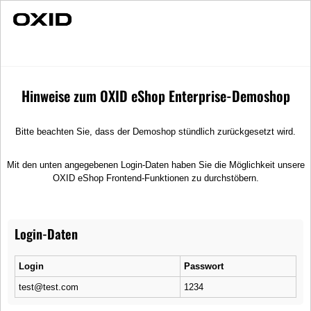
Schnelle Lieferung
Individuelle Beratung
Achsteile
Ersatzteile
Achsteile
Hinweise zum OXID eShop Enterprise-Demoshop
Achsersatzteile für Sicherheit und Komfort auf der Fahrt
Die Konstruktion der Achse bestimmt wie sich das Auto beim
Bitte beachten Sie, dass der Demoshop stündlich zurückgesetzt wird.
Beschleunigen und Bremsen sowie bei der Fahrt um eine Kurve verhält.
Unebene Strecken können den Geradeauslauf des Wagens beeinflussen –
hier kommt die Achse ins Spiel! Sie soll für den Komfort der Passagiere,
Mit den unten angegebenen Login-Daten haben Sie die Möglichkeit unsere
beim Fahren auf wechselhaften Strecken sorgen. Bei OXID eMotors finden
OXID eShop Frontend-Funktionen zu durchstöbern.
Sie Querlenker aus Stahl oder Aluminium und Radlager. Mit diesen
Ersatzteilen können Sie die Sicherheit und den Komfort Ihres Fahrzeuges
langfristig sicherstellen.
Login-Daten
Preis absteigend
Login
Passwort
test@test.com
1234