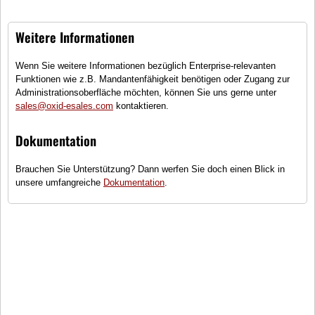
Weitere Informationen
Wenn Sie weitere Informationen bezüglich Enterprise-relevanten
Querlenker Aluminium
Radlager Vorne
Funktionen wie z.B. Mandantenfähigkeit benötigen oder Zugang zur
Administrationsoberfläche möchten, können Sie uns gerne unter
Querlenker, Leichtbauweise,
Radlager vorne verbaubar
sales@oxid-esales.com
kontaktieren.
Aluminium, vorne
137,00 €
130,00 €
Dokumentation
Brauchen Sie Unterstützung? Dann werfen Sie doch einen Blick in
unsere umfangreiche
Dokumentation
.
Radlager Hinten
Querlenker Stahl
Radlager hinten verbaubar
Querlenker, Standard, Stahl,
vorne