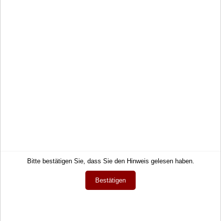
Hilfe
AGB
Links
Datenschutz
Warenkorb
Zahlung und Lieferung
Konto
Widerrufsrecht
Merkzettel
Wie bestellen?
Mein Wunschzettel
Newsletter
Öffentlicher Wunschzettel
Vertrag widerrufen
Meine Downloads
Sprache
Deutsch
Währung
Bitte bestätigen Sie, dass Sie den Hinweis gelesen haben.
EUR
Bestätigen