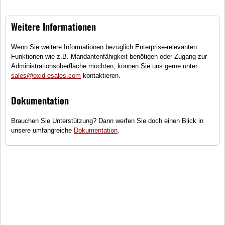
Ersatz Tachometer PKW, Standard
Weitere Informationen
Wenn Sie weitere Informationen bezüglich Enterprise-relevanten
Radarsensor RX
Funktionen wie z.B. Mandantenfähigkeit benötigen oder Zugang zur
Administrationsoberfläche möchten, können Sie uns gerne unter
Kollisinswarner mit aktivem Bremseingriff z.
sales@oxid-esales.com
kontaktieren.
Fussgängerschutz
Dokumentation
PFM Race Tachometer RT1
Brauchen Sie Unterstützung? Dann werfen Sie doch einen Blick in
Maximum Speed Carbon Tachometer,
unsere umfangreiche
Dokumentation
.
rennstreckentauglich
Parktronicsensor PDC-c4
Parktronic-System, Aktiver Parkassistent , Jupiterrot