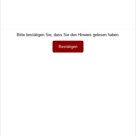
Mein Wunschzettel
Newsletter
Öffentlicher Wunschzettel
Vertrag widerrufen
Meine Downloads
Sprache
Deutsch
Bitte bestätigen Sie, dass Sie den Hinweis gelesen haben.
Währung
Bestätigen
EUR
Newsletter
Die neuesten Produkte und die besten Angebote per E-Mail, damit Ihr
nichts mehr verpasst.
Newsletter
Abonnieren
Soziale Medien