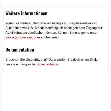
Weitere Informationen
Wenn Sie weitere Informationen bezüglich Enterprise-relevanten
Funktionen wie z.B. Mandantenfähigkeit benötigen oder Zugang zur
City Evolution Tyre
Yeti Beyond Tyre
Administrationsoberfläche möchten, können Sie uns gerne unter
sales@oxid-esales.com
kontaktieren.
Sommerreifen für
Winterreifen für
Normalbetrieb
anspruchsvollen Betrieb
Dokumentation
62,40 €
75,29 €
Brauchen Sie Unterstützung? Dann werfen Sie doch einen Blick in
unsere umfangreiche
Dokumentation
.
R8 Basic Rim
Tyre Offroad
XVMT Felge, Doppelspeichen
Offroad Reifen, sehr belastbar