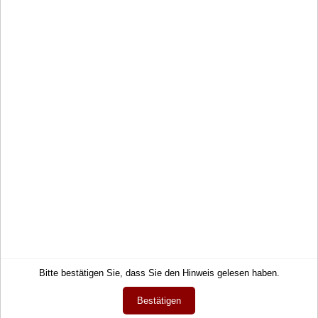
zu können und freuen uns auf Ihre Anfragen.
Jetzt informieren
Service
Informationen
Kontakt
Impressum
Hilfe
AGB
Links
Datenschutz
Warenkorb
Zahlung und Lieferung
Konto
Widerrufsrecht
Merkzettel
Wie bestellen?
Mein Wunschzettel
Newsletter
Öffentlicher Wunschzettel
Vertrag widerrufen
Meine Downloads
Bitte bestätigen Sie, dass Sie den Hinweis gelesen haben.
Sprache
Deutsch
Bestätigen