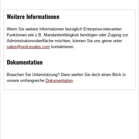
XVMT Alufelge, Schmiededesign
Weitere Informationen
R26 Starfish
Wenn Sie weitere Informationen bezüglich Enterprise-relevanten
Funktionen wie z.B. Mandantenfähigkeit benötigen oder Zugang zur
XVMT Felge, 5er Breitspeiche
Administrationsoberfläche möchten, können Sie uns gerne unter
sales@oxid-esales.com
kontaktieren.
Dokumentation
City Evolution Tyre
Sommerreifen für Normalbetrieb
Brauchen Sie Unterstützung? Dann werfen Sie doch einen Blick in
unsere umfangreiche
Dokumentation
.
R25 Ranger
XVMT Felge, 5er Breitspeiche
Tyre Flatliner