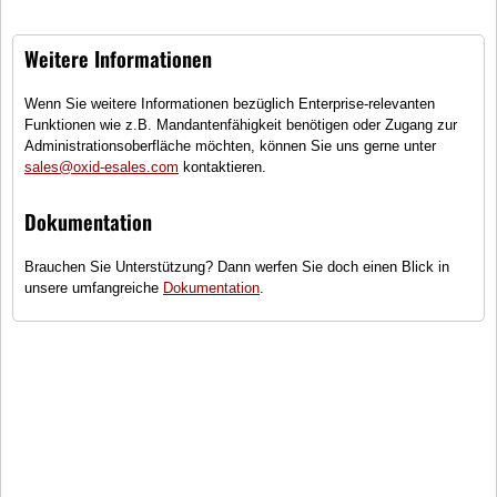
Cloudy
Royal
Weitere Informationen
Großer Stockschirm
Automatik
Taschenregenschirm
Wenn Sie weitere Informationen bezüglich Enterprise-relevanten
36,99 €
12,99 €
Funktionen wie z.B. Mandantenfähigkeit benötigen oder Zugang zur
Administrationsoberfläche möchten, können Sie uns gerne unter
sales@oxid-esales.com
kontaktieren.
Dokumentation
Brauchen Sie Unterstützung? Dann werfen Sie doch einen Blick in
unsere umfangreiche
Dokumentation
.