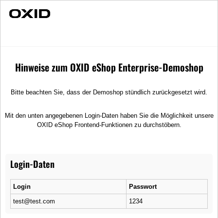
Schnelle Lieferung
Regenschirme
Merchandise
Regenschirme
Hinweise zum OXID eShop Enterprise-Demoshop
Ein Regenschirm, ein praktisches Accessoire und ein modisches
Statement zugleich. Sie sind ein unverzichtbares Accessoire für jedes
Wetter und schützen vor Nässe und Wind. Mit der richtigen Wahl kann man
Bitte beachten Sie, dass der Demoshop stündlich zurückgesetzt wird.
sich vor unangenehmen Wetter schützen und gleichzeitig stilvoll und
praktisch auftreten. Finden Sie für sich den perfekten Regenschirm!
Mit den unten angegebenen Login-Daten haben Sie die Möglichkeit unsere
OXID eShop Frontend-Funktionen zu durchstöbern.
Titel aufsteigend
Login-Daten
Login
Passwort
test@test.com
1234