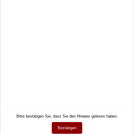
Service
Informationen
Kontakt
Impressum
Hilfe
AGB
Links
Datenschutz
Warenkorb
Zahlung und Lieferung
Konto
Widerrufsrecht
Merkzettel
Wie bestellen?
Mein Wunschzettel
Newsletter
Öffentlicher Wunschzettel
Vertrag widerrufen
Meine Downloads
Sprache
Deutsch
Währung
Bitte bestätigen Sie, dass Sie den Hinweis gelesen haben.
EUR
Bestätigen