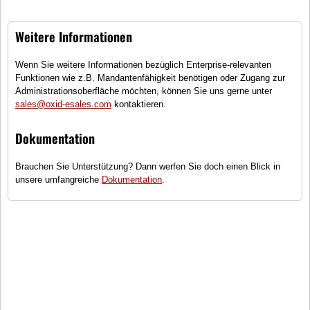
komfortablen Tag. Holen Sie sich jetzt Ihre neuen Lieblings-Shorts und
genießen Sie den Sommer in vollen Zügen!
Weitere Informationen
Titel aufsteigend
Wenn Sie weitere Informationen bezüglich Enterprise-relevanten
Funktionen wie z.B. Mandantenfähigkeit benötigen oder Zugang zur
Alpha
Administrationsoberfläche möchten, können Sie uns gerne unter
sales@oxid-esales.com
kontaktieren.
MOM Jeansshort mit hoher Taille
Dokumentation
Brauchen Sie Unterstützung? Dann werfen Sie doch einen Blick in
Amsterdam
unsere umfangreiche
Dokumentation
.
Chino Short
Brooklyn
Herren Bermudas