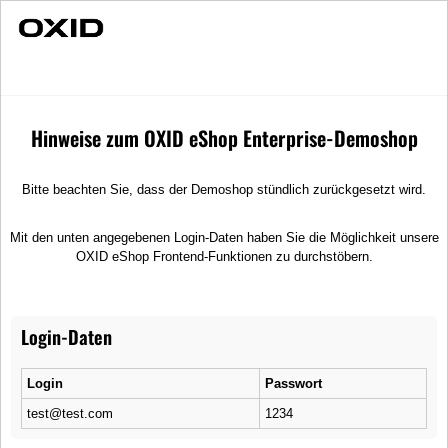
Schnelle Lieferung
Individuelle Beratung
Sonnenbrillen
Merchandise
Sonnenbrillen
Hinweise zum OXID eShop Enterprise-Demoshop
In den sonnenreichen Monaten des Jahres sind Sonnenbrillen ein
unverzichtbares Accessoire. Neben dem Schutz vor UV-Licht sind sie ein
modisches Statement. Bei uns finden Sie unterschiedliche Designs, die auf
Bitte beachten Sie, dass der Demoshop stündlich zurückgesetzt wird.
verschiedene Bedürfnisse und Vorlieben zugeschnitten sind. Stöbern Sie
sich durch unser Sortiment und finden eine hochwertige Sonnenbrille!
Mit den unten angegebenen Login-Daten haben Sie die Möglichkeit unsere
OXID eShop Frontend-Funktionen zu durchstöbern.
Titel absteigend
Ophira Retro
Login-Daten
Goldene Retro Damen Sonnenbrille
Login
Passwort
test@test.com
1234
Ocean Eyes