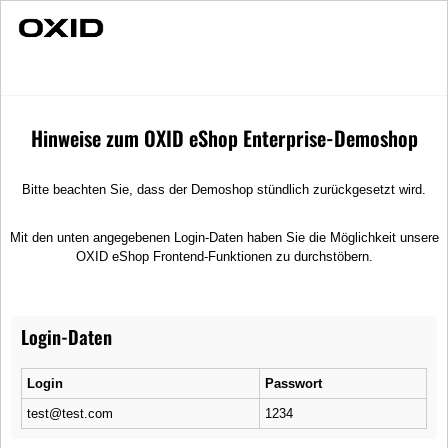
Schnelle Lieferung
Individuelle Beratung
T-Shirts
Merchandise
T-Shirts
Hinweise zum OXID eShop Enterprise-Demoshop
T-Shirts, ein zeitloses Kleidungsstück, das fast in jedem Kleiderschrank zu
finden ist. T-Shirts sind vielseitig, bequem und lassen sich auf
verschiedene Weise stylen, was sie zu einem unverzichtbaren
Bitte beachten Sie, dass der Demoshop stündlich zurückgesetzt wird.
Kleidungsstück für jeden Anlass macht. Bei uns haben Sie eine große
Auswahl an unterschiedlichen T-Shirts, mit verschiedenen Farben, Mustern
Mit den unten angegebenen Login-Daten haben Sie die Möglichkeit unsere
und Stilen, sodass für jeden Geschmack etwas dabei ist.
OXID eShop Frontend-Funktionen zu durchstöbern.
Titel absteigend
Login-Daten
Wave Runner Hemp T-Shirt
Wunderbar weiches und luxuriöses Damen T-Shirt
Login
Passwort
test@test.com
1234