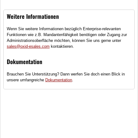
The Evergreen Hemp T-Shirt
T-Shirt aus 100% Hanf - leuchtendes
Weitere Informationen
Wenn Sie weitere Informationen bezüglich Enterprise-relevanten
Funktionen wie z.B. Mandantenfähigkeit benötigen oder Zugang zur
The All Time Classic Organic Cotton T-Shirt
Administrationsoberfläche möchten, können Sie uns gerne unter
Klassisches T-Shirt Bio-Baumwolle in warmen Tönen
sales@oxid-esales.com
kontaktieren.
Dokumentation
Sunlight
Brauchen Sie Unterstützung? Dann werfen Sie doch einen Blick in
Basic T-Shirt
unsere umfangreiche
Dokumentation
.
Sundowner Organic Cotton T-Shirt
Luftiges Damen T-Shirt aus hochwertiger, veredelter
Bio-Baumwolle