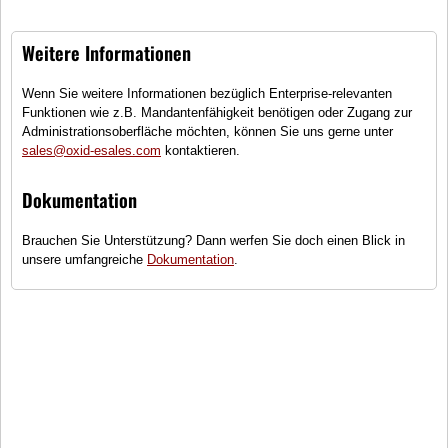
Merkzettel
Wie bestellen?
Mein Wunschzettel
Newsletter
Weitere Informationen
Öffentlicher Wunschzettel
Vertrag widerrufen
Wenn Sie weitere Informationen bezüglich Enterprise-relevanten
Meine Downloads
Sprache
Funktionen wie z.B. Mandantenfähigkeit benötigen oder Zugang zur
Administrationsoberfläche möchten, können Sie uns gerne unter
Deutsch
sales@oxid-esales.com
kontaktieren.
Währung
Dokumentation
EUR
Brauchen Sie Unterstützung? Dann werfen Sie doch einen Blick in
unsere umfangreiche
Dokumentation
.
Newsletter
Die neuesten Produkte und die besten Angebote per E-Mail, damit Ihr
nichts mehr verpasst.
Newsletter
Abonnieren