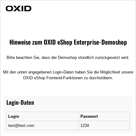
Schnelle Lieferung
Öffentlicher Wunschzettel
Hinweise zum OXID eShop Enterprise-Demoshop
Wunschzettel suchen
Suche
Bitte beachten Sie, dass der Demoshop stündlich zurückgesetzt wird.
Der Wunschzettel ist leer.
Mit den unten angegebenen Login-Daten haben Sie die Möglichkeit unsere
OXID eShop Frontend-Funktionen zu durchstöbern.
Service
Informationen
Kontakt
Impressum
Login-Daten
Hilfe
AGB
Links
Datenschutz
Login
Passwort
Warenkorb
Zahlung und Lieferung
test@test.com
1234
Konto
Widerrufsrecht