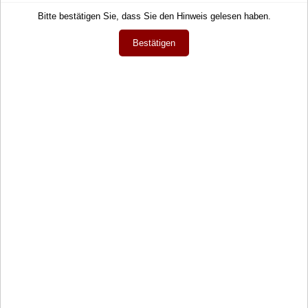
Bitte bestätigen Sie, dass Sie den Hinweis gelesen haben.
Währung
Bestätigen
EUR
Newsletter
Die neuesten Produkte und die besten Angebote per E-Mail, damit Ihr
nichts mehr verpasst.
Newsletter
Abonnieren
Soziale Medien
Facebook
Instagram
Twitter
YouTube
Blog
* inkl. MwSt., zzgl.
Versandkosten
OXID Online Demoshop - Ihr zuverlässiger Partner für Fahrzeuge,
Ersatzteile und Merchandise
Menü
Suche
Konto
Favoriten
Warenkorb