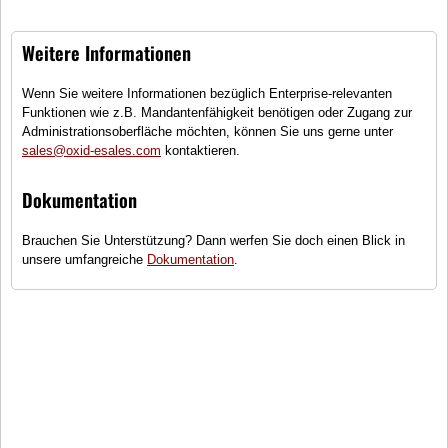
komfortablen Tag. Holen Sie sich jetzt Ihre neuen Lieblings-Shorts und
genießen Sie den Sommer in vollen Zügen!
Weitere Informationen
Sortieren
Wenn Sie weitere Informationen bezüglich Enterprise-relevanten
Funktionen wie z.B. Mandantenfähigkeit benötigen oder Zugang zur
Administrationsoberfläche möchten, können Sie uns gerne unter
sales@oxid-esales.com
kontaktieren.
Dokumentation
Brauchen Sie Unterstützung? Dann werfen Sie doch einen Blick in
unsere umfangreiche
Dokumentation
.
Amsterdam
Alpha
Chino Short
MOM Jeansshort mit hoher
Taille
55,99 €
35,99 €