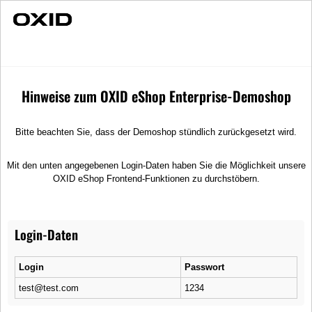
Schnelle Lieferung
Zahlung und Lieferung
Zahlung und Lieferung
Hinweise zum OXID eShop Enterprise-Demoshop
Fügen Sie hier Ihre Versandinformationen- und kosten ein.
Bitte beachten Sie, dass der Demoshop stündlich zurückgesetzt wird.
Service
Informationen
Mit den unten angegebenen Login-Daten haben Sie die Möglichkeit unsere
OXID eShop Frontend-Funktionen zu durchstöbern.
Kontakt
Impressum
Hilfe
AGB
Login-Daten
Links
Datenschutz
Warenkorb
Zahlung und Lieferung
Login
Passwort
Konto
Widerrufsrecht
test@test.com
1234
Merkzettel
Wie bestellen?