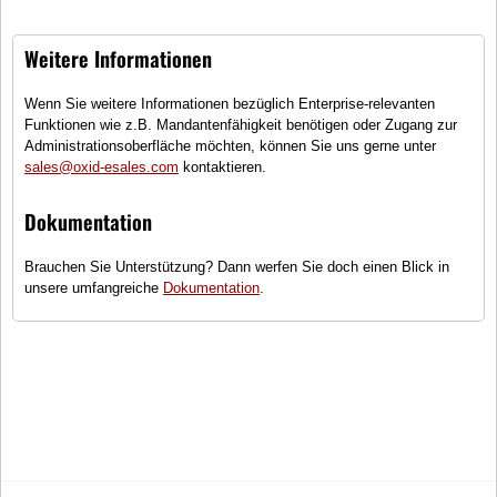
Mein Wunschzettel
Newsletter
Öffentlicher Wunschzettel
Vertrag widerrufen
Weitere Informationen
Meine Downloads
Sprache
Wenn Sie weitere Informationen bezüglich Enterprise-relevanten
Deutsch
Funktionen wie z.B. Mandantenfähigkeit benötigen oder Zugang zur
Administrationsoberfläche möchten, können Sie uns gerne unter
Währung
sales@oxid-esales.com
kontaktieren.
EUR
Dokumentation
Brauchen Sie Unterstützung? Dann werfen Sie doch einen Blick in
unsere umfangreiche
Dokumentation
.
Newsletter
Die neuesten Produkte und die besten Angebote per E-Mail, damit Ihr
nichts mehr verpasst.
Newsletter
Abonnieren
Soziale Medien