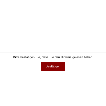
Service
Informationen
Kontakt
Impressum
Hilfe
AGB
Links
Datenschutz
Warenkorb
Zahlung und Lieferung
Konto
Widerrufsrecht
Merkzettel
Wie bestellen?
Mein Wunschzettel
Newsletter
Bitte bestätigen Sie, dass Sie den Hinweis gelesen haben.
Öffentlicher Wunschzettel
Vertrag widerrufen
Bestätigen
Meine Downloads
Sprache
Deutsch
Währung
EUR