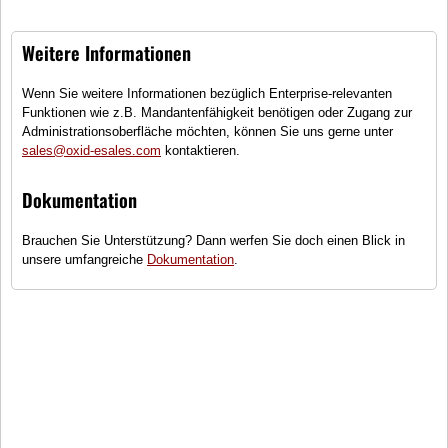
Weitere Informationen
Wenn Sie weitere Informationen bezüglich Enterprise-relevanten
Funktionen wie z.B. Mandantenfähigkeit benötigen oder Zugang zur
Administrationsoberfläche möchten, können Sie uns gerne unter
OXID eMotors
Stoßfänger OX3
sales@oxid-esales.com
kontaktieren.
(0)
Dokumentation
Ersatz-Stoßfänger für den OX3 Minibus
Brauchen Sie Unterstützung? Dann werfen Sie doch einen Blick in
●
Wenige Exemplare auf Lager -
unsere umfangreiche
Dokumentation
.
schnell bestellen!
256,00 €
inkl. MwSt., zzgl.
Versandkosten
In den Warenkorb
Vergleichen
Auf den Merkzettel