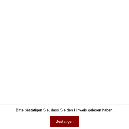
Service
Informationen
Kontakt
Impressum
Hilfe
AGB
Links
Datenschutz
Warenkorb
Zahlung und Lieferung
Konto
Widerrufsrecht
Merkzettel
Wie bestellen?
Bitte bestätigen Sie, dass Sie den Hinweis gelesen haben.
Mein Wunschzettel
Newsletter
Bestätigen
Öffentlicher Wunschzettel
Vertrag widerrufen