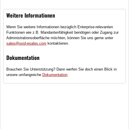
Weitere Informationen
Wenn Sie weitere Informationen bezüglich Enterprise-relevanten
Funktionen wie z.B. Mandantenfähigkeit benötigen oder Zugang zur
Administrationsoberfläche möchten, können Sie uns gerne unter
XVMT
R91 Elegance
sales@oxid-esales.com
kontaktieren.
(1)
Dokumentation
XVMT Alufelge, Doppelspeichen
Brauchen Sie Unterstützung? Dann werfen Sie doch einen Blick in
Größen
unsere umfangreiche
Dokumentation
.
●
Sofort lieferbar
899,00 €
inkl. MwSt., zzgl.
Versandkosten
In den Warenkorb