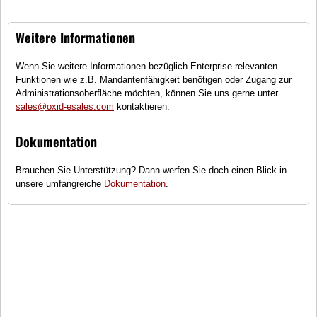
Weitere Informationen
Wenn Sie weitere Informationen bezüglich Enterprise-relevanten
Funktionen wie z.B. Mandantenfähigkeit benötigen oder Zugang zur
Administrationsoberfläche möchten, können Sie uns gerne unter
OXID eMotors
Dachträger Universal
sales@oxid-esales.com
kontaktieren.
(1)
Dokumentation
Universeller Dachträger OXID eMotors
Brauchen Sie Unterstützung? Dann werfen Sie doch einen Blick in
●
Wenige Exemplare auf Lager -
unsere umfangreiche
Dokumentation
.
schnell bestellen!
145,00 €
inkl. MwSt., zzgl.
Versandkosten
In den Warenkorb
Vergleichen
Auf den Merkzettel