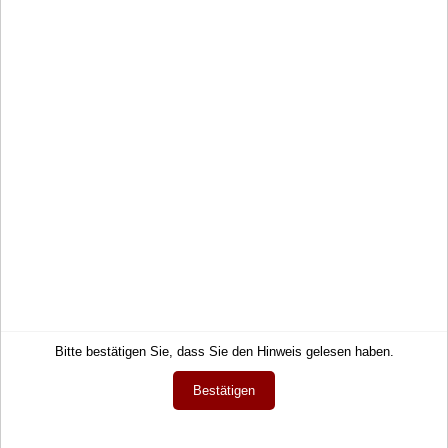
Schauen Sie sich doch auch unsere ähnlichen Artikel an.
Paradise
Moonlight
Weichschalen
Handgepäckkoffer mit
Handgepäckkoffer
Fronttasche
60,90 €
85,99 €
Bitte bestätigen Sie, dass Sie den Hinweis gelesen haben.
Service
Informationen
Bestätigen
Kontakt
Impressum