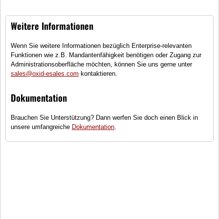
Weitere Informationen
Wenn Sie weitere Informationen bezüglich Enterprise-relevanten
Funktionen wie z.B. Mandantenfähigkeit benötigen oder Zugang zur
Administrationsoberfläche möchten, können Sie uns gerne unter
Sam LaPelle
Destiny
sales@oxid-esales.com
kontaktieren.
(3)
Dokumentation
Hardcase Handgepäckkoffer
Brauchen Sie Unterstützung? Dann werfen Sie doch einen Blick in
●
Wenige Exemplare auf Lager -
unsere umfangreiche
Dokumentation
.
schnell bestellen!
70,95 €
inkl. MwSt., zzgl.
Versandkosten
In den Warenkorb
Vergleichen
Auf den Merkzettel