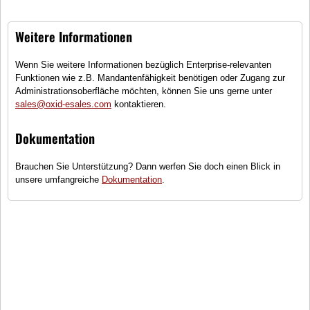
Weitere Informationen
Wenn Sie weitere Informationen bezüglich Enterprise-relevanten
Funktionen wie z.B. Mandantenfähigkeit benötigen oder Zugang zur
Sunlight
Administrationsoberfläche möchten, können Sie uns gerne unter
sales@oxid-esales.com
kontaktieren.
(2)
Basic T-Shirt
Dokumentation
Größen
Brauchen Sie Unterstützung? Dann werfen Sie doch einen Blick in
unsere umfangreiche
Dokumentation
.
●
Wenige Exemplare auf Lager -
schnell bestellen!
29,99 €
inkl. MwSt., zzgl.
Versandkosten
In den Warenkorb