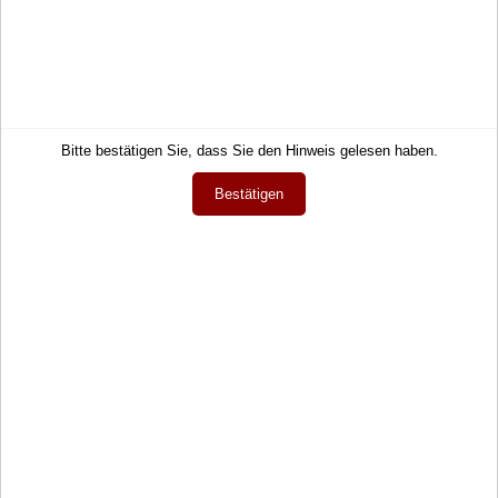
29,50 €
Service
Informationen
Bitte bestätigen Sie, dass Sie den Hinweis gelesen haben.
Kontakt
Impressum
Bestätigen
Hilfe
AGB
Links
Datenschutz
Warenkorb
Zahlung und Lieferung
Konto
Widerrufsrecht
Merkzettel
Wie bestellen?
Mein Wunschzettel
Newsletter
Öffentlicher Wunschzettel
Vertrag widerrufen
Meine Downloads
Sprache
Deutsch