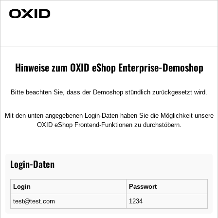
Schnelle Lieferung
Nach Hersteller
Nach Hersteller
Hinweise zum OXID eShop Enterprise-Demoshop
Bitte beachten Sie, dass der Demoshop stündlich zurückgesetzt wird.
Mit den unten angegebenen Login-Daten haben Sie die Möglichkeit unsere
Cubblestone
Eng Depot
Holo Step
Imperial
(2)
Lubsy
(8)
OXID eShop Frontend-Funktionen zu durchstöbern.
(2)
(2)
(3)
Login-Daten
Service
Informationen
Login
Passwort
Kontakt
Impressum
Hilfe
AGB
test@test.com
1234
Links
Datenschutz