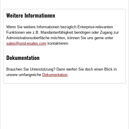
Warenkorb
Zahlung und Lieferung
Weitere Informationen
Konto
Widerrufsrecht
Merkzettel
Wie bestellen?
Wenn Sie weitere Informationen bezüglich Enterprise-relevanten
Mein Wunschzettel
Newsletter
Funktionen wie z.B. Mandantenfähigkeit benötigen oder Zugang zur
Administrationsoberfläche möchten, können Sie uns gerne unter
Öffentlicher Wunschzettel
Vertrag widerrufen
sales@oxid-esales.com
kontaktieren.
Meine Downloads
Sprache
Dokumentation
Deutsch
Brauchen Sie Unterstützung? Dann werfen Sie doch einen Blick in
Währung
unsere umfangreiche
Dokumentation
.
EUR
Newsletter
Die neuesten Produkte und die besten Angebote per E-Mail, damit Ihr
nichts mehr verpasst.