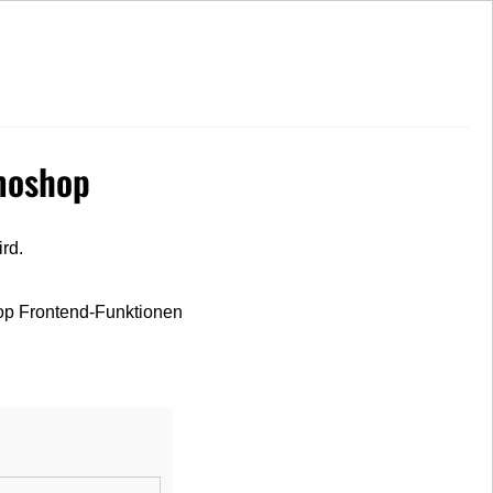
Hohe Kundenzufriedenheit
moshop
rd.
op Frontend-Funktionen
Lubsy
Panorama
(2)
Snapback-Cap Herren