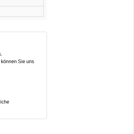
●
Sofort lieferbar
20,90 €
inkl. MwSt., zzgl.
Versandkosten
In den Warenkorb
B.
Vergleichen
Auf den Merkzettel
, können Sie uns
Auf den Wunschzettel
eiche