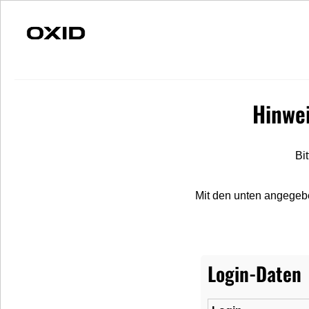
Schnelle Lieferung
Individuelle Beratung
S
Hinwe
Ersatzteile
Fahrzeuge
Merchandise
Bi
Merchandise
Caps
Panorama
Mit den unten angegeb
Login-Daten