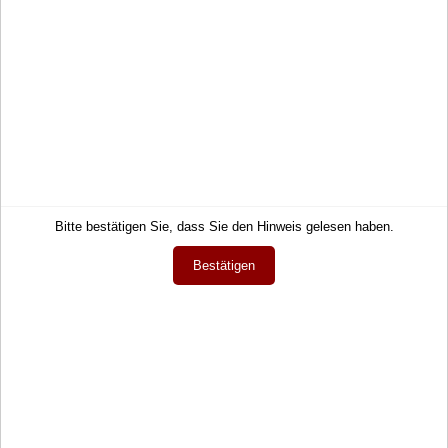
stylischer Brusttasche
35,99 €
Service
Informationen
Kontakt
Impressum
Bitte bestätigen Sie, dass Sie den Hinweis gelesen haben.
Hilfe
AGB
Links
Datenschutz
Bestätigen
Warenkorb
Zahlung und Lieferung
Konto
Widerrufsrecht
Merkzettel
Wie bestellen?
Mein Wunschzettel
Newsletter
Öffentlicher Wunschzettel
Vertrag widerrufen
Meine Downloads
Sprache