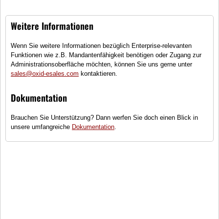
Weitere Informationen
Wenn Sie weitere Informationen bezüglich Enterprise-relevanten
Funktionen wie z.B. Mandantenfähigkeit benötigen oder Zugang zur
Administrationsoberfläche möchten, können Sie uns gerne unter
Lubsy
Legendary
sales@oxid-esales.com
kontaktieren.
(1)
Dokumentation
Herren Oversized T-Shirt
Brauchen Sie Unterstützung? Dann werfen Sie doch einen Blick in
Größen
unsere umfangreiche
Dokumentation
.
●
Sofort lieferbar
29,99 €
inkl. MwSt., zzgl.
Versandkosten
In den Warenkorb