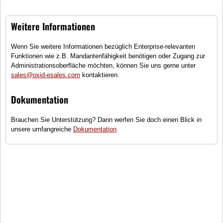
Weitere Informationen
Wenn Sie weitere Informationen bezüglich Enterprise-relevanten
Funktionen wie z.B. Mandantenfähigkeit benötigen oder Zugang zur
Administrationsoberfläche möchten, können Sie uns gerne unter
Lubsy
Match
sales@oxid-esales.com
kontaktieren.
(0)
Dokumentation
Gestreiftes Kurzarm-T-Shirt, Kids
Brauchen Sie Unterstützung? Dann werfen Sie doch einen Blick in
Größen
unsere umfangreiche
Dokumentation
.
●
Sofort lieferbar
22,50 €
inkl. MwSt., zzgl.
Versandkosten
In den Warenkorb