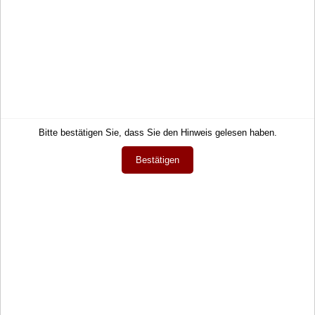
29,50 €
Service
Informationen
Kontakt
Impressum
Hilfe
AGB
Bitte bestätigen Sie, dass Sie den Hinweis gelesen haben.
Links
Datenschutz
Bestätigen
Warenkorb
Zahlung und Lieferung
Konto
Widerrufsrecht
Merkzettel
Wie bestellen?
Mein Wunschzettel
Newsletter
Öffentlicher Wunschzettel
Vertrag widerrufen
Meine Downloads
Sprache
Deutsch